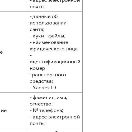
- адрес электронной
почты;
- данные об
использовании
сайта;
- куки - файлы;
- наименование
юридического лица;
е
-
идентификационный
номер
транспортного
средства;
- Yandex ID.
- фамилия, имя,
отчество;
ие
- № телефона;
- адрес электронной
почты;