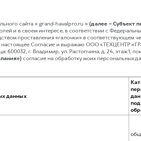
ьного сайта « grand-havalpro.ru »
(далее – Субъект 
лей и в своем интересе, в соответствии с Федеральным
ством проставления «галочки» в соответствующем чек
ваю настоящее Согласие и выражаю ООО «ТЕХЦЕНТР «
: 600032, г. Владимир, ул. Растопчина, д. 24, этаж 1, по
мпания»)
согласие на обработку моих персональных д
Кат
пер
ых данных
дан
по
обр
общ