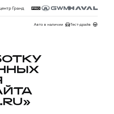
центр Гранд
Авто в наличии
Тест-драйв
БОТКУ
ННЫХ
Я
АЙТА
.RU»