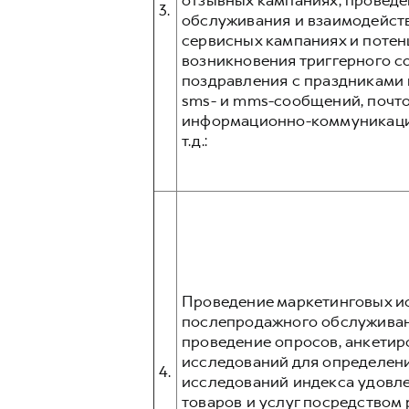
отзывных кампаниях; проведе
3.
обслуживания и взаимодейст
сервисных кампаниях и поте
возникновения триггерного с
поздравления с праздниками и
sms- и mms-сообщений, почто
информационно-коммуникацион
т.д.:
Проведение маркетинговых ис
послепродажного обслуживани
проведение опросов, анкетир
исследований для определени
4.
исследований индекса удовл
товаров и услуг посредством p