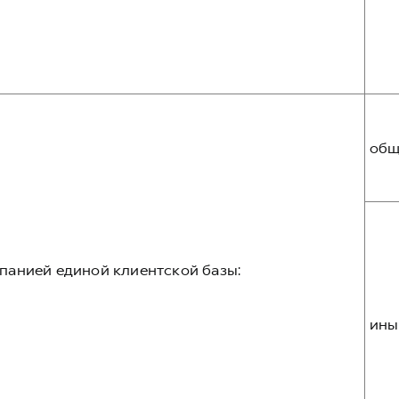
общ
панией единой клиентской базы:
ины