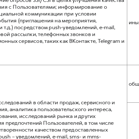
ние опросов SSI/CSI в целях улучшения качества
вия с Пользователями; информирование о
нциальной коммуникации при условии
обытия (приглашения на мероприятия,
ины
 т.д.) посредством push-уведомлений, e-mail,
вой рассылки, телефонных звонков и
ных сервисов, таких как ВКонтакте, Telegram и
общ
следований в области продаж, сервисного и
я, аналитика пользовательского интереса,
ования, исследований рынка и других
я предпочтений Пользователей, в том числе
етворенности качеством предоставленных
ush – уведомлений, e-mail, sms- и mms-