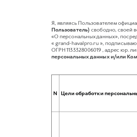
Я, являясь Пользователем официал
Пользователь)
свободно, своей во
«О персональных данных», посред
« grand-havalpro.ru », подписы
ОГРН 1133328006019 , адрес юр. лица
персональных данных и/или Ко
N
Цели обработки персональн