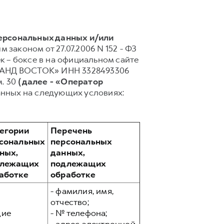
персональных данных и/или
 законом от 27.07.2006 N 152 - ФЗ
 – боксе в на официальном сайте
ГРАНД ВОСТОК» ИНН 3328493306
м. 30
(далее - «Оператор
анных на следующих условиях:
егории
Перечень
сональных
персональных
ных,
данных,
длежащих
подлежащих
аботке
обработке
- фамилия, имя,
отчество;
ие
- № телефона;