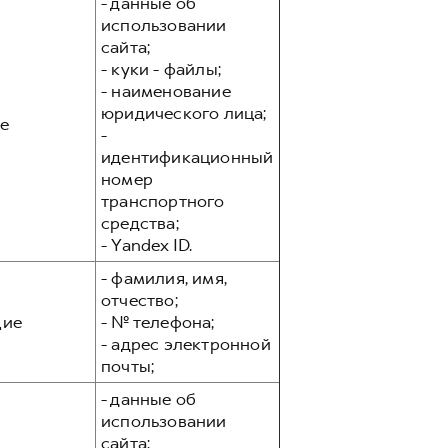
- данные об
использовании
сайта;
- куки - файлы;
- наименование
юридического лица;
е
-
идентификационный
номер
транспортного
средства;
- Yandex ID.
- фамилия, имя,
отчество;
ие
- № телефона;
- адрес электронной
почты;
- данные об
использовании
сайта;