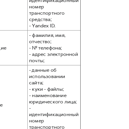
идентификационный
номер
транспортного
средства;
- Yandex ID.
- фамилия, имя,
отчество;
ие
- № телефона;
- адрес электронной
почты;
- данные об
использовании
сайта;
- куки - файлы;
- наименование
юридического лица;
е
-
идентификационный
номер
транспортного