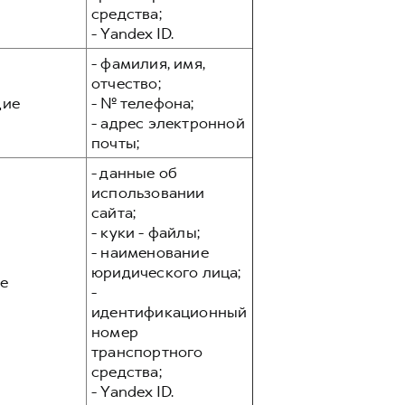
средства;
- Yandex ID.
- фамилия, имя,
отчество;
ие
- № телефона;
- адрес электронной
почты;
- данные об
использовании
сайта;
- куки - файлы;
- наименование
юридического лица;
е
-
идентификационный
номер
транспортного
средства;
- Yandex ID.