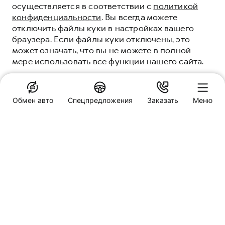
осуществляется в соответствии с
политикой
конфиденциальности
. Вы всегда можете
отключить файлы куки в настройках вашего
браузера. Если файлы куки отключены, это
может означать, что вы не можете в полной
мере использовать все функции нашего сайта.
ПОНЯТНО
Обмен авто
Спецпредложения
Заказать
Меню
Специальные предложения
ЭЛЕКТРОННЫЙ ПТС
HAVAL Техцентр Гранд
Владимир, ул. Растопчина, д. 24
Заказать звонок
ЧТО ТАКОЕ
ЭЛЕКТРОННЫЙ ПТС
Обмен авто
ЭПТС — это электронный паспорт
транспортного средства. В нем содержится