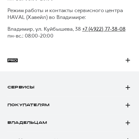
Сервис для корпоративных клиентов
Режим работы и контакты сервисного центра
HAVAL Лизинг
АКСЕССУАРЫ HAVAL
HAVAL (Хавейл) во Владимире:
Автомобильные аксессуары
Владимир, ул. Куйбышева, 38
+7 (4922) 77-38-08
АКСЕССУАРЫ HAVAL
Коллекция PRO
пн-вс.: 08:00-20:00
Автомобильные аксессуары
Коллекция Базовая
Коллекция PRO
Коллекция Детская
Коллекция Базовая
Коллекция Детская
H3
H5
СЕРВИСЫ
H7
Автомобили в наличии
H9
ПОКУПАТЕЛЯМ
Заказать тест-драйв
Автомобили в наличии
Рассчитать кредит
ВЛАДЕЛЬЦАМ
Конфигуратор HAVAL
Записаться на сервис
Все о сервисе
Аксессуары HAVAL