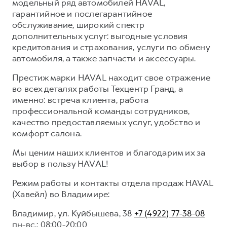
модельный ряд автомобилей HAVAL,
гарантийное и послегарантийное
Тест-драйв
СЕРВИСНОЕ ОБСЛУЖИВАНИЕ
О дилере
обслуживание, широкий спектр
Трейд-ин
Нулевое ТО
Наша команда
дополнительных услуг: выгодные условия
H7
H9
кредитования и страхования, услуги по обмену
Программа «Помощь на дороге»
Контакты
от 3 799 000 ₽
от 4 799 000 ₽
автомобиля, а также запчасти и аксессуары.
КРЕДИТ И СТРАХОВАНИЕ
Регламенты технического обслуживания
Престиж марки HAVAL находит свое отражение
Кредитный калькулятор
Электронный ПТС
во всех деталях работы Техцентр Гранд, а
Страхование
именно: встреча клиента, работа
профессиональной команды сотрудников,
Кредит
ПОДДЕРЖКА
качество предоставляемых услуг, удобство и
GWM Безопасность
комфорт салона.
КОРПОРАТИВНЫМ КЛИЕНТАМ
Гарантия HAVAL
Мы ценим наших клиентов и благодарим их за
Для малого бизнеса
Мобильное приложение GWM
выбор в пользу HAVAL!
Корпоративным клиентам
Программа «HAVAL Защита+»
Режим работы и контакты отдела продаж HAVAL
(Хавейл) во Владимире:
Крупным корпоративным клиентам
Руководства по эксплуатации
Система управления автопарком
Подписки
Владимир, ул. Куйбышева, 38
+7 (4922) 77-38-08
пн-вс.: 08:00-20:00