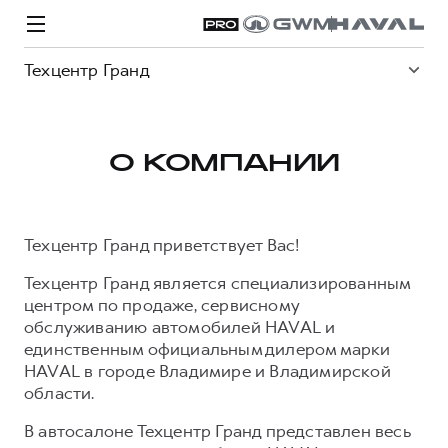
Техцентр Гранд
О КОМПАНИИ
Модели
Покупателям
Владельцам
Спецпредложения
О дилере
Техцентр Гранд приветствует Вас!
Техцентр Гранд является специализированным
ВЫБОР И ПОКУПКА
СЕРВИС
СПЕЦПРЕДЛОЖЕНИЯ
БРЕНД HAVAL
центром по продаже, сервисному
Автомобили в наличии
Все о сервисе
Покупателям
О бренде
обслуживанию автомобилей HAVAL и
единственным официальным дилером марки
Конфигуратор HAVAL
Запись на сервис
Владельцам
Новости
HAVAL в городе Владимире и Владимирской
H3
Аксессуары HAVAL
Моторное масло
О GWM
H5
области.
от 2 499 000 ₽
от 4 049 000 ₽
Каталоги и прайс-листы
Стоимость ТО
В автосалоне Техцентр Гранд представлен весь
Программа «HAVAL Защита+»
ИНФОРМАЦИЯ О ДИЛЕРЕ