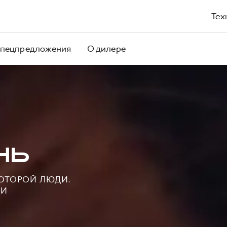
Тех
пецпредложения
О дилере
НЬ
КОТОРОЙ ЛЮДИ.
НИ