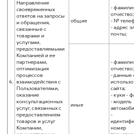
Направление
- фамилия
своевременных
отчество;
ответов на запросы
общие
- № теле
и обращения,
- адрес 
связанные с
почты;
товарами и
услугами,
предоставляемыми
Компанией и ее
партнерами,
- фамилия
оптимизация
отчество;
процессов
- данные 
4.
взаимодействия с
использо
Пользователями,
сайта;
оказание
- куки - 
консультационных
- модель
иные
услуг, связанных с
автомоби
предоставлением
-
товаров и услуг
идентиф
Компании,
номер