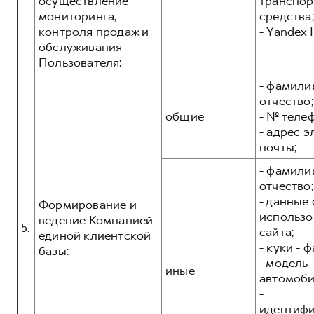
осуществление
транспор
мониторинга,
средства;
контроля продаж и
- Yandex I
обслуживания
Пользователя:
- фамилия
отчество;
общие
- № теле
- адрес 
почты;
- фамилия
отчество;
- данные 
Формирование и
использо
ведение Компанией
5.
сайта;
единой клиентской
- куки - 
базы:
- модель
иные
автомоби
-
идентиф