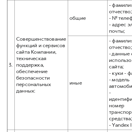
- фамилия
отчество;
общие
- № теле
- адрес 
почты;
Совершенствование
- фамилия
функций и сервисов
отчество;
сайта Компании,
- данные 
техническая
использо
3.
поддержка,
сайта;
обеспечение
- куки - 
безопасности
- модель
иные
персональных
автомоби
данных:
-
идентиф
номер
транспор
средства;
- Yandex I