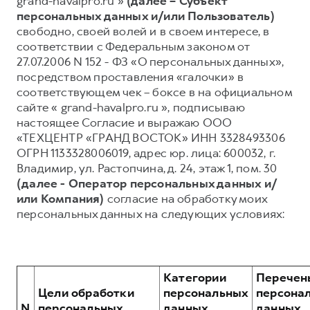
grand-havalpro.ru »
(далее – Субъект
персональных данных и/или Пользователь)
Тест-драйв
СЕРВИСНОЕ ОБСЛУЖИВАНИЕ
О дилере
свободно, своей волей и в своем интересе, в
Трейд-ин
Нулевое ТО
Наша команда
соответствии с Федеральным законом от
27.07.2006 N 152 - ФЗ «О персональных данных»,
H7
H9
Программа «Помощь на дороге»
Контакты
от 3 799 000 ₽
от 4 799 000 ₽
посредством проставления «галочки» в
КРЕДИТ И СТРАХОВАНИЕ
Регламенты технического обслуживания
соответствующем чек – боксе в на официальном
сайте « grand-havalpro.ru », подписываю
Кредитный калькулятор
Электронный ПТС
настоящее Согласие и выражаю ООО
Страхование
«ТЕХЦЕНТР «ГРАНД ВОСТОК» ИНН 3328493306
ОГРН 1133328006019, адрес юр. лица: 600032, г.
Кредит
ПОДДЕРЖКА
Владимир, ул. Растопчина, д. 24, этаж 1, пом. 30
GWM Безопасность
(далее - Оператор персональных данных и/
или Компания)
согласие на обработку моих
КОРПОРАТИВНЫМ КЛИЕНТАМ
Гарантия HAVAL
персональных данных на следующих условиях:
Для малого бизнеса
Мобильное приложение GWM
Корпоративным клиентам
Программа «HAVAL Защита+»
Крупным корпоративным клиентам
Руководства по эксплуатации
Категории
Перечен
Система управления автопарком
Подписки
Цели обработки
персональных
персона
N
персональных
данных,
данных,