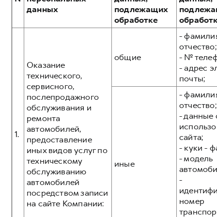
Сервис для корпоративных клиентов
данных
подлежащих
подлежа
HAVAL Лизинг
АКСЕССУАРЫ HAVAL
обработке
обработ
Автомобильные аксессуары
- фамилия
отчество;
АКСЕССУАРЫ HAVAL
Коллекция PRO
общие
- № теле
Автомобильные аксессуары
Коллекция Базовая
Оказание
- адрес 
технического,
почты;
Коллекция PRO
Коллекция Детская
сервисного,
- фамилия
Коллекция Базовая
послепродажного
отчество;
обслуживания и
Коллекция Детская
- данные 
ремонта
использо
автомобилей,
1.
сайта;
предоставление
- куки - 
иных видов услуг по
- модель
техническому
иные
автомоби
обслуживанию
-
автомобилей
идентиф
посредством записи
номер
на сайте Компании:
транспор