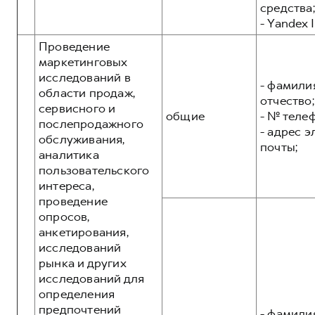
средства;
- Yandex I
Проведение
маркетинговых
исследований в
- фамилия
области продаж,
отчество;
сервисного и
общие
- № теле
послепродажного
- адрес 
обслуживания,
почты;
аналитика
пользовательского
интереса,
проведение
опросов,
анкетирования,
исследований
рынка и других
исследований для
определения
предпочтений
- фамилия