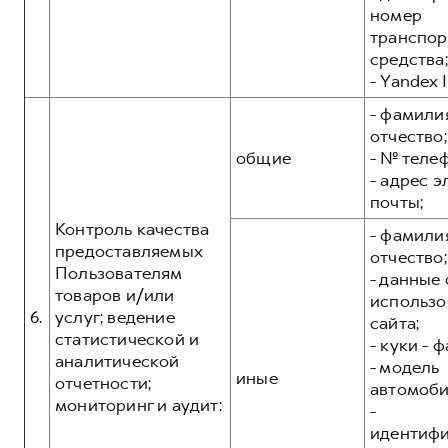
номер
транспор
средства;
- Yandex I
- фамилия
отчество;
общие
- № теле
- адрес 
почты;
Контроль качества
- фамилия
предоставляемых
отчество;
Пользователям
- данные 
товаров и/или
использо
6.
услуг; ведение
сайта;
статистической и
- куки - 
аналитической
- модель
иные
отчетности;
автомоби
мониторинг и аудит:
-
идентиф