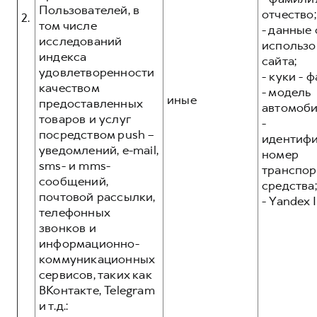
Пользователей, в
отчество;
2.
том числе
- данные 
исследований
использо
индекса
сайта;
удовлетворенности
- куки - 
качеством
- модель
иные
предоставленных
автомоби
товаров и услуг
-
посредством push –
идентиф
уведомлений, e-mail,
номер
sms- и mms-
транспор
сообщений,
средства;
почтовой рассылки,
- Yandex I
телефонных
звонков и
информационно-
коммуникационных
сервисов, таких как
ВКонтакте, Telegram
и т.д.: