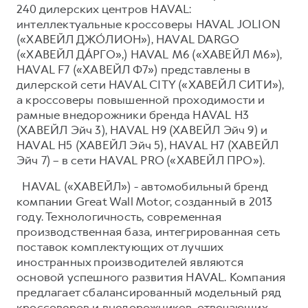
240 дилерских центров HAVAL:
интеллектуальные кроссоверы HAVAL JOLION
(«ХАВЕЙЛ ДЖО́ЛИОН»), HAVAL DARGO
(«ХАВЕЙЛ ДА́РГО»,) HAVAL М6 («ХАВЕЙЛ M6»),
HAVAL F7 («ХАВЕЙЛ Ф7») представлены в
дилерской сети HAVAL CITY («ХАВЕЙЛ СИТИ»),
а кроссоверы повышенной проходимости и
рамные внедорожники бренда HAVAL H3
(ХАВЕЙЛ Эйч 3), HAVAL H9 (ХАВЕЙЛ Эйч 9) и
HAVAL H5 (ХАВЕЙЛ Эйч 5), HAVAL H7 (ХАВЕЙЛ
Эйч 7) – в сети HAVAL PRO («ХАВЕЙЛ ПРО»).
HAVAL («ХАВЕЙЛ») - автомобильный бренд
компании Great Wall Motor, созданный в 2013
году. Технологичность, современная
производственная база, интегрированная сеть
поставок комплектующих от лучших
иностранных производителей являются
основой успешного развития HAVAL. Компания
предлагает сбалансированный модельный ряд
кроссоверов и внедорожников, отвечающих