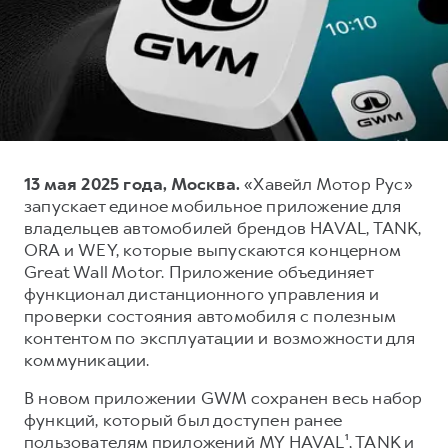
Тест-драйв
СЕРВИСНОЕ ОБСЛУЖИВАНИЕ
О дилере
Трейд-ин
Нулевое ТО
Наша команда
H7
H9
Программа «Помощь на дороге»
Контакты
от 3 799 000 ₽
от 4 799 000 ₽
КРЕДИТ И СТРАХОВАНИЕ
Регламенты технического обслуживания
Кредитный калькулятор
Электронный ПТС
13 мая 2025 года, Москва.
«Хавейл Мотор Рус»
Страхование
запускает единое мобильное приложение для
Кредит
ПОДДЕРЖКА
владельцев автомобилей брендов HAVAL, TANK,
ORA и WEY, которые выпускаются концерном
GWM Безопасность
Great Wall Motor. Приложение объединяет
КОРПОРАТИВНЫМ КЛИЕНТАМ
Гарантия HAVAL
функционал дистанционного управления и
проверки состояния автомобиля с полезным
Для малого бизнеса
Мобильное приложение GWM
контентом по эксплуатации и возможности для
Корпоративным клиентам
Программа «HAVAL Защита+»
коммуникации.
Крупным корпоративным клиентам
Руководства по эксплуатации
В новом приложении GWM сохранен весь набор
Система управления автопарком
Подписки
функций, который был доступен ранее
пользователям приложений MY HAVAL¹, TANK и