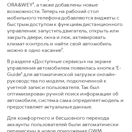
Сервис для корпоративных клиентов
ORA&WEY², а также добавлены новые
HAVAL Лизинг
АКСЕССУАРЫ HAVAL
возможности. Теперь на рабочий стол
мобильного телефона добавляются виджеты с
Автомобильные аксессуары
быстрым доступом к функциям дистанционного
АКСЕССУАРЫ HAVAL
Коллекция PRO
управления: запустить двигатель, открыть или
закрыть двери, окна и люк, активировать
Автомобильные аксессуары
Коллекция Базовая
климат-контроль и найти свой автомобиль
Коллекция PRO
Коллекция Детская
можно в одно касание³.
Коллекция Базовая
В разделе «Доступные сервисы» на экране
Коллекция Детская
управления автомобилем появилась кнопка ‘E-
Guide⁴ для автоматической загрузки онлайн-
руководства по модели, подключенной к
учетной записи пользователя. Так был
оптимизирован ручной поиск информации об
автомобиле, система сама определяет модель и
предоставляет актуальные данные.
Для комфортного и бесшовного перехода
аккаунты пользователей были автоматически
перенесены в новое приложение GWM.