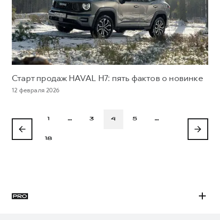
Старт продаж HAVAL H7: пять фактов о новинке
12 февраля 2026
1
…
3
4
5
…
18
H3