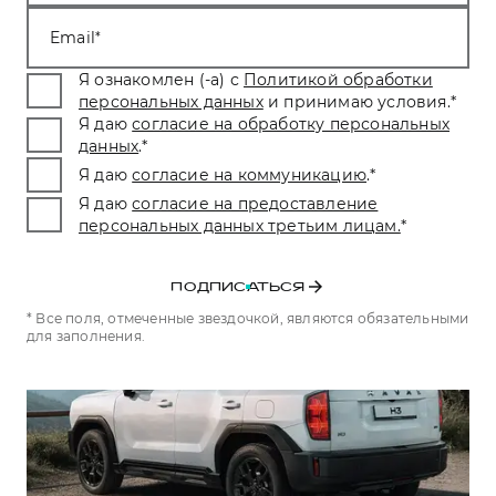
Тест-драйв
СЕРВИСНОЕ ОБСЛУЖИВАНИЕ
О дилере
Email
Трейд-ин
Нулевое ТО
Наша команда
Я ознакомлен (-а) с
Политикой обработки
H7
H9
персональных данных
и принимаю условия.
*
Программа «Помощь на дороге»
Контакты
от 3 799 000 ₽
от 4 799 000 ₽
Я даю
согласие на обработку персональных
КРЕДИТ И СТРАХОВАНИЕ
Регламенты технического обслуживания
данных
.
*
Я даю
согласие на коммуникацию
.
*
Кредитный калькулятор
Электронный ПТС
Я даю
согласие на предоставление
Страхование
персональных данных третьим лицам.
*
Кредит
ПОДДЕРЖКА
GWM Безопасность
ПОДПИСАТЬСЯ
КОРПОРАТИВНЫМ КЛИЕНТАМ
Гарантия HAVAL
* Все поля, отмеченные звездочкой, являются обязательными
для заполнения.
Для малого бизнеса
Мобильное приложение GWM
Корпоративным клиентам
Программа «HAVAL Защита+»
Крупным корпоративным клиентам
Руководства по эксплуатации
Система управления автопарком
Подписки