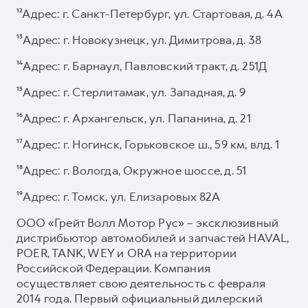
¹²Адрес: г. Санкт-Петербург, ул. Стартовая, д. 4А
¹³Адрес: г. Новокузнецк, ул. Димитрова, д. 38
¹⁴Адрес: г. Барнаул, Павловский тракт, д. 251Д
¹⁵Адрес: г. Стерлитамак, ул. Западная, д. 9
¹⁶Адрес: г. Архангельск, ул. Папанина, д. 21
¹⁷Адрес: г. Ногинск, Горьковское ш., 59 км, влд. 1
¹⁸Адрес: г. Вологда, Окружное шоссе, д. 51
¹⁹Адрес: г. Томск, ул. Елизаровых 82А
ООО «Грейт Волл Мотор Рус» – эксклюзивный
дистрибьютор автомобилей и запчастей HAVAL,
POER, TANK, WEY и ORA на территории
Российской Федерации. Компания
осуществляет свою деятельность с февраля
2014 года. Первый официальный дилерский