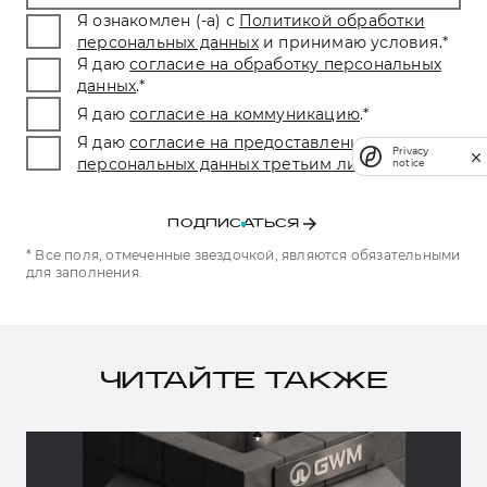
Я ознакомлен (-а) с
Политикой обработки
персональных данных
и принимаю условия.
*
Я даю
согласие на обработку персональных
данных
.
*
Я даю
согласие на коммуникацию
.
*
Я даю
согласие на предоставление
Privacy
персональных данных третьим лицам.
*
notice
ПОДПИСАТЬСЯ
* Все поля, отмеченные звездочкой, являются обязательными
для заполнения.
ЧИТАЙТЕ ТАКЖЕ