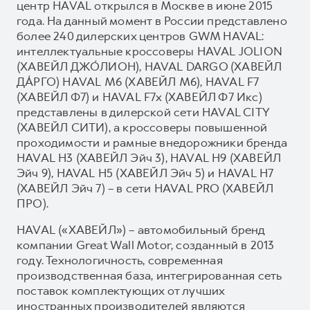
центр HAVAL открылся в Москве в июне 2015
года. На данный момент в России представлено
более 240 дилерских центров GWM HAVAL:
интеллектуальные кроссоверы HAVAL JOLION
(ХАВЕЙЛ ДЖО́ЛИОН), HAVAL DARGO (ХАВЕЙЛ
ДА́РГО) HAVAL М6 (ХАВЕЙЛ M6), HAVAL F7
(ХАВЕЙЛ Ф7) и HAVAL F7x (ХАВЕЙЛ Ф7 Икс)
представлены в дилерской сети HAVAL CITY
(ХАВЕЙЛ СИТИ), а кроссоверы повышенной
проходимости и рамные внедорожники бренда
HAVAL H3 (ХАВЕЙЛ Эйч 3), HAVAL H9 (ХАВЕЙЛ
Эйч 9), HAVAL H5 (ХАВЕЙЛ Эйч 5) и HAVAL H7
(ХАВЕЙЛ Эйч 7) – в сети HAVAL PRO (ХАВЕЙЛ
ПРО).
HAVAL («ХАВЕЙЛ») – автомобильный бренд
компании Great Wall Motor, созданный в 2013
году. Технологичность, современная
производственная база, интегрированная сеть
поставок комплектующих от лучших
иностранных производителей являются