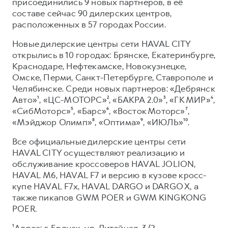
Сервис для корпоративных клиентов
присоединились 9 новых партнеров, в её
составе сейчас 90 дилерских центров,
HAVAL Лизинг
АКСЕССУАРЫ HAVAL
расположенных в 57 городах России.
Автомобильные аксессуары
Новые дилерские центры сети HAVAL CITY
АКСЕССУАРЫ HAVAL
Коллекция PRO
открылись в 10 городах: Брянске, Екатеринбурге,
Краснодаре, Нефтекамске, Новокузнецке,
Автомобильные аксессуары
Коллекция Базовая
Омске, Перми, Санкт-Петербурге, Ставрополе и
Коллекция PRO
Коллекция Детская
Челябинске. Среди новых партнеров: «Дебрянск
Авто»¹, «ЦС-МОТОРС»², «БАКРА 2.0»³, «ГК МИР»⁴,
Коллекция Базовая
«СибМоторс»⁵, «Барс»⁶, «Восток Моторс»⁷,
Коллекция Детская
«Мэйджор Олимп»⁸, «Оптима»⁹, «ИЮЛЬ»¹⁰.
Все официальные дилерские центры сети
HAVAL CITY осуществляют реализацию и
обслуживание кроссоверов HAVAL JOLION,
HAVAL М6, HAVAL F7 и версию в кузове кросс-
купе HAVAL F7x, HAVAL DARGO и DARGO X, а
также пикапов GWM POER и GWM KINGKONG
POER.
¹Адрес: г. Брянск, ул. Литейная, 3/2