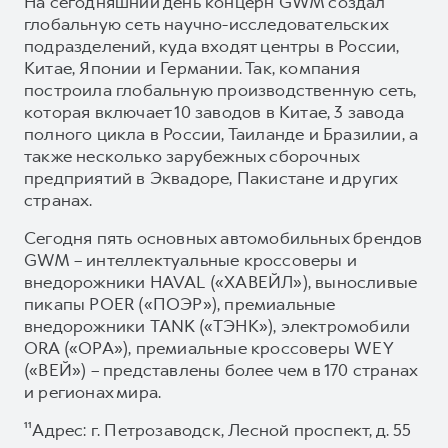
На сегодняшний день концерн GWM создал
глобальную сеть научно-исследовательских
подразделений, куда входят центры в России,
Китае, Японии и Германии. Так, компания
построила глобальную производственную сеть,
которая включает 10 заводов в Китае, 3 завода
полного цикла в России, Таиланде и Бразилии, а
также несколько зарубежных сборочных
предприятий в Эквадоре, Пакистане и других
странах.
Сегодня пять основных автомобильных брендов
GWM – интеллектуальные кроссоверы и
внедорожники HAVAL («ХАВЕЙЛ»), выносливые
пикапы POER («ПОЭР»), премиальные
внедорожники TANK («ТЭНК»), электромобили
ORA («ОРА»), премиальные кроссоверы WEY
(«ВЕЙ») – представлены более чем в 170 странах
и регионах мира.
¹¹Адрес: г. Петрозаводск, Лесной проспект, д. 55