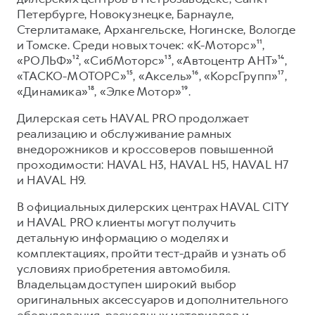
Петербурге, Новокузнецке, Барнауле,
Стерлитамаке, Архангельске, Ногинске, Вологде
и Томске. Среди новых точек: «К-Моторс»¹¹,
«РОЛЬФ»¹², «СибМоторс»¹³, «Автоцентр АНТ»¹⁴,
«ТАСКО-МОТОРС»¹⁵, «Аксель»¹⁶, «КорсГрупп»¹⁷,
«Динамика»¹⁸, «Элке Мотор»¹⁹.
Дилерская сеть HAVAL PRO продолжает
реализацию и обслуживание рамных
внедорожников и кроссоверов повышенной
проходимости: HAVAL H3, HAVAL H5, HAVAL H7
и HAVAL H9.
В официальных дилерских центрах HAVAL CITY
и HAVAL PRO клиенты могут получить
детальную информацию о моделях и
комплектациях, пройти тест-драйв и узнать об
условиях приобретения автомобиля.
Владельцам доступен широкий выбор
оригинальных аксессуаров и дополнительного
оборудования, расходных материалов и