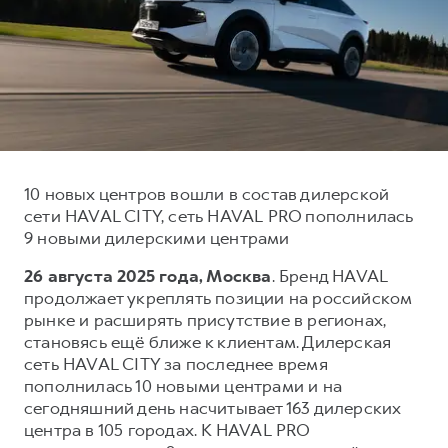
Тест-драйв
СЕРВИСНОЕ ОБСЛУЖИВАНИЕ
О дилере
Трейд-ин
Нулевое ТО
Наша команда
H7
H9
Программа «Помощь на дороге»
Контакты
от 3 799 000 ₽
от 4 799 000 ₽
КРЕДИТ И СТРАХОВАНИЕ
Регламенты технического обслуживания
Кредитный калькулятор
Электронный ПТС
Страхование
10 новых центров вошли в состав дилерской
сети HAVAL CITY, сеть HAVAL PRO пополнилась
Кредит
ПОДДЕРЖКА
9 новыми дилерскими центрами
GWM Безопасность
26 августа 2025 года, Москва
. Бренд HAVAL
КОРПОРАТИВНЫМ КЛИЕНТАМ
Гарантия HAVAL
продолжает укреплять позиции на российском
рынке и расширять присутствие в регионах,
Для малого бизнеса
Мобильное приложение GWM
становясь ещё ближе к клиентам. Дилерская
Корпоративным клиентам
Программа «HAVAL Защита+»
сеть HAVAL CITY за последнее время
пополнилась 10 новыми центрами и на
Крупным корпоративным клиентам
Руководства по эксплуатации
сегодняшний день насчитывает 163 дилерских
Система управления автопарком
Подписки
центра в 105 городах. К HAVAL PRO